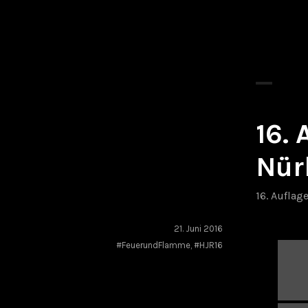
16.
Nür
16. Auflag
21. Juni 2016
#FeuerundFlamme
,
#HJR16