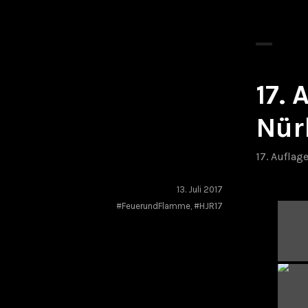
17.
Nür
17. Auflag
13. Juli 2017
#FeuerundFlamme
,
#HJR17