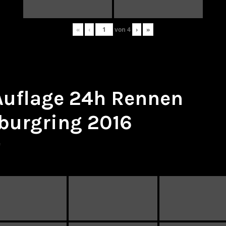
«
‹
von
4
›
»
 Auflage 24h Rennen
burgring 2016
e