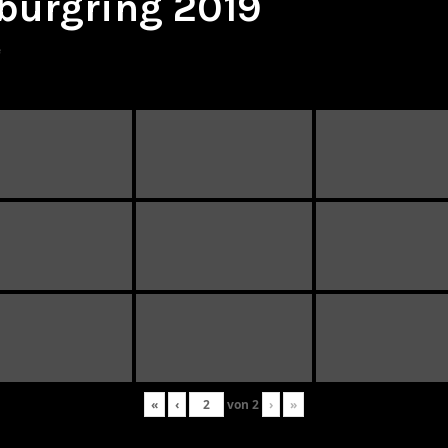
burgring 2019
e
«
‹
von
2
›
»