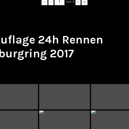
«
‹
von
6
›
»
 Auflage 24h Rennen
burgring 2017
e