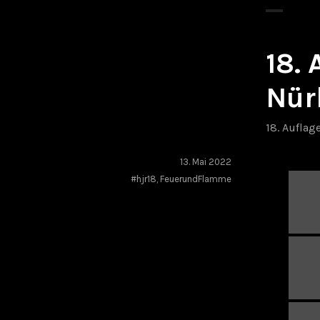
18.
Nür
18. Auflag
13. Mai 2022
#hjr18
,
FeuerundFlamme