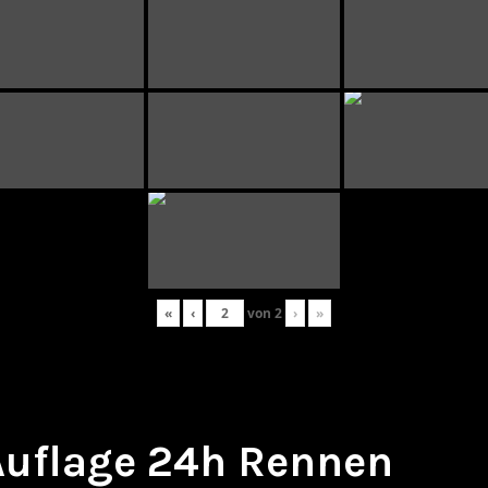
«
‹
von
2
›
»
 Auflage 24h Rennen