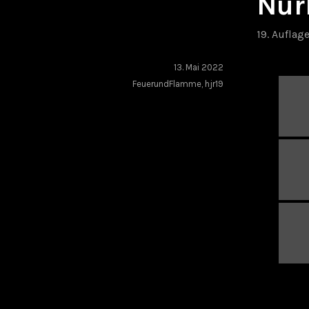
Nür
19. Auflag
13. Mai 2022
FeuerundFlamme
,
hjr19