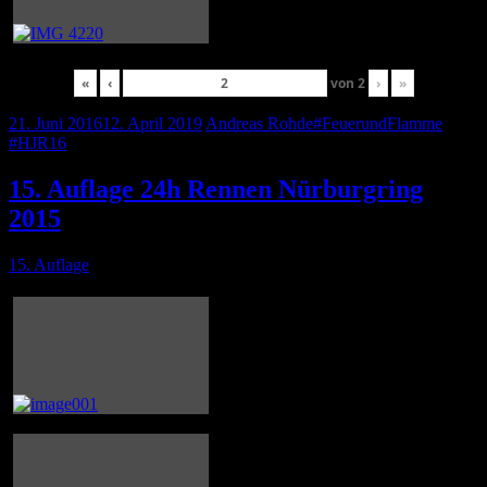
«
‹
von
2
›
»
21. Juni 2016
12. April 2019
Andreas Rohde
#FeuerundFlamme
,
#HJR16
15. Auflage 24h Rennen Nürburgring
2015
15. Auflage