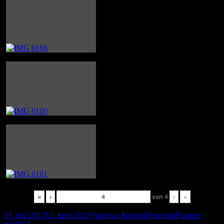
«
‹
von
4
›
»
13. Juli 2017
12. April 2019
Andreas Rohde
#FeuerundFlamme
,