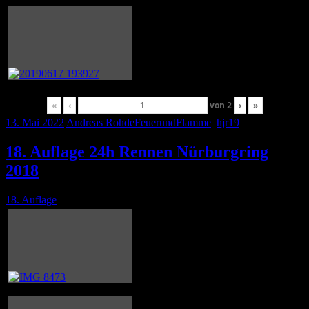
«
‹
von
2
›
»
13. Mai 2022
Andreas Rohde
FeuerundFlamme
,
hjr19
18. Auflage 24h Rennen Nürburgring
2018
18. Auflage