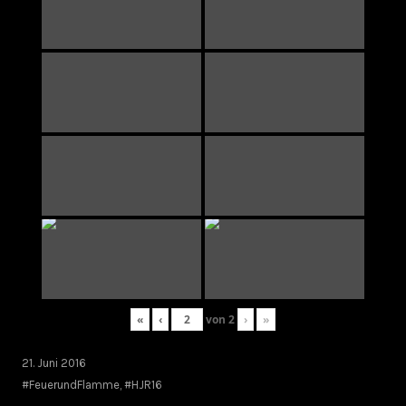
«
‹
von
2
›
»
21. Juni 2016
#FeuerundFlamme
,
#HJR16