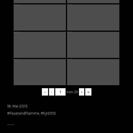
«
‹
von
20
›
»
18. Mai 2015
#FeuerundFlamme
,
#hjr2015