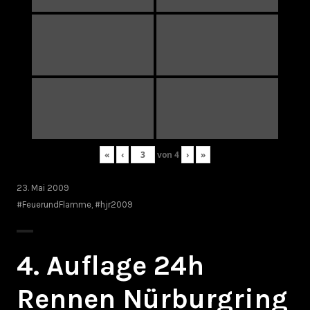
«
‹
von
4
›
»
23. Mai 2009
#FeuerundFlamme
,
#hjr2009
4. Auflage 24h
Rennen Nürburgring