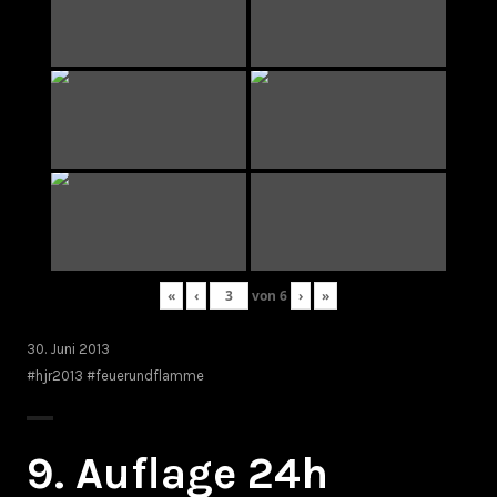
«
‹
von
6
›
»
30. Juni 2013
#hjr2013 #feuerundflamme
9. Auflage 24h