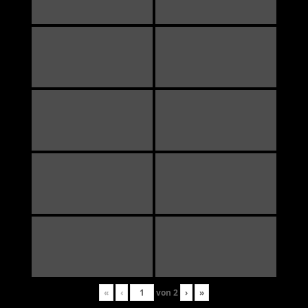
«
‹
von
2
›
»