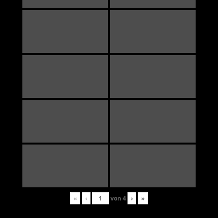
«
‹
von
4
›
»