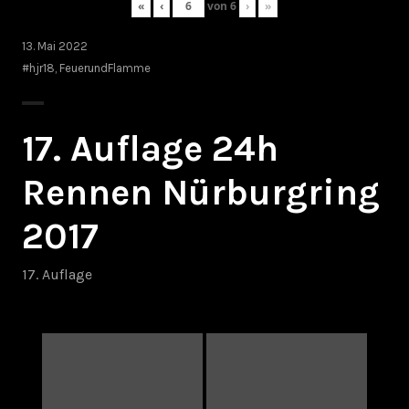
«
‹
von
6
›
»
13. Mai 2022
#hjr18
,
FeuerundFlamme
17. Auflage 24h
Rennen Nürburgring
2017
17. Auflage