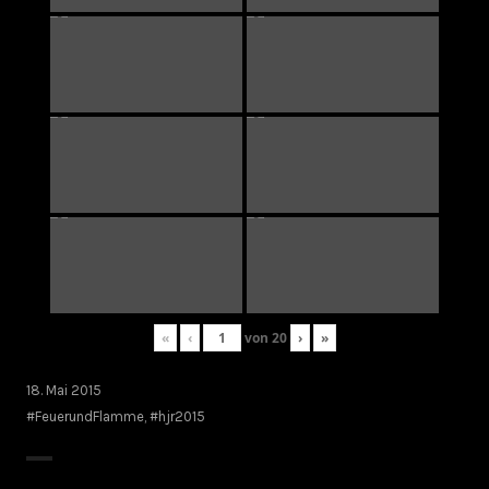
«
‹
von
20
›
»
18. Mai 2015
#FeuerundFlamme
,
#hjr2015