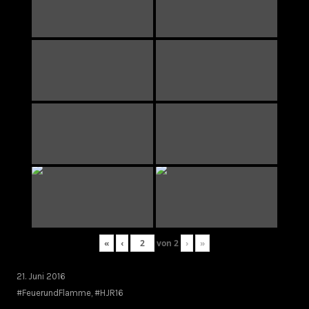
«
‹
von
2
›
»
21. Juni 2016
#FeuerundFlamme
,
#HJR16