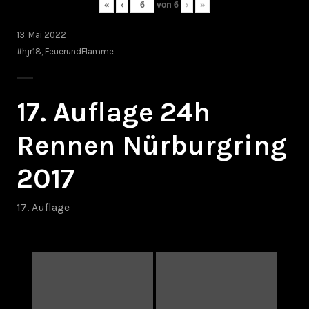
«
‹
von
6
›
»
13. Mai 2022
#hjr18
,
FeuerundFlamme
17. Auflage 24h
Rennen Nürburgring
2017
17. Auflage