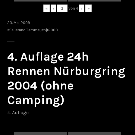
«
‹
von
4
›
»
23. Mai 2009
#FeuerundFlamme
,
#hjr2009
4. Auflage 24h
Rennen Nürburgring
2004 (ohne
Camping)
4. Auflage