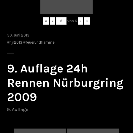
«
‹
von
6
›
»
30. Juni 2013
#hjr2013 #feuerundflamme
9. Auflage 24h
Rennen Nürburgring
2009
9. Auflage