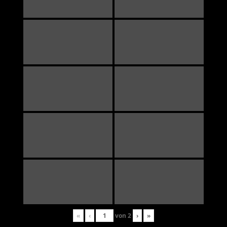
«
‹
von
2
›
»