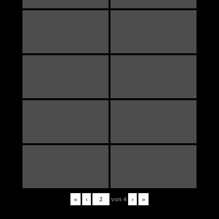
«
‹
von
4
›
»