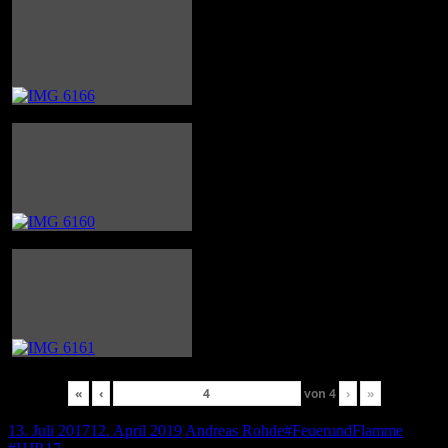
«
‹
von
4
›
»
13. Juli 2017
12. April 2019
Andreas Rohde
#FeuerundFlamme
,