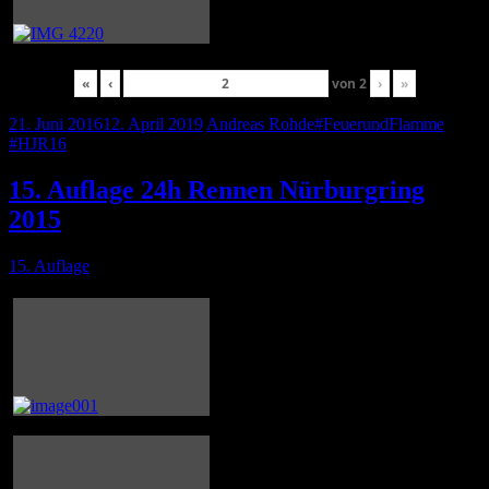
«
‹
von
2
›
»
21. Juni 2016
12. April 2019
Andreas Rohde
#FeuerundFlamme
,
#HJR16
15. Auflage 24h Rennen Nürburgring
2015
15. Auflage