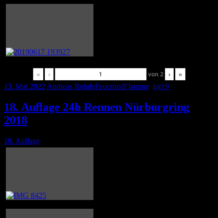
«
‹
von
2
›
»
13. Mai 2022
Andreas Rohde
FeuerundFlamme
,
hjr19
18. Auflage 24h Rennen Nürburgring
2018
18. Auflage