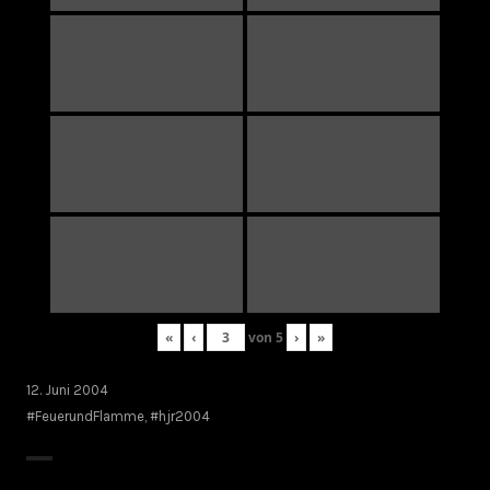
«
‹
von
5
›
»
12. Juni 2004
#FeuerundFlamme
,
#hjr2004