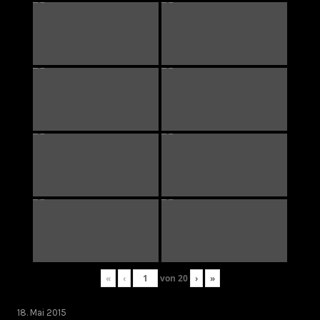
«
‹
von
20
›
»
18. Mai 2015