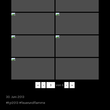
«
‹
von
6
›
»
30. Juni 2013
#hjr2013 #feuerundflamme