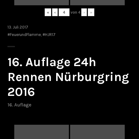
«
‹
von
4
›
»
13. Juli 2017
#FeuerundFlamme
,
#HJR17
16. Auflage 24h
Rennen Nürburgring
2016
16. Auflage