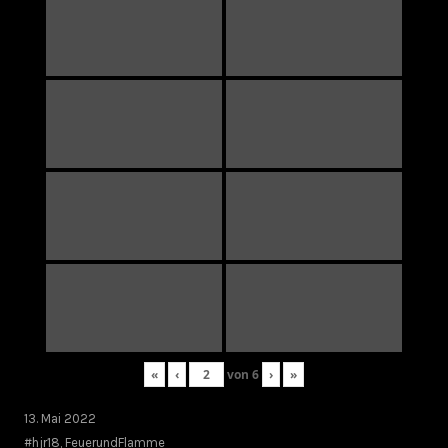
«
‹
von
6
›
»
13. Mai 2022
#hjr18
,
FeuerundFlamme