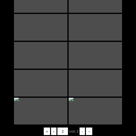
«
‹
von
2
›
»