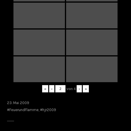
«
‹
von
4
›
»
23. Mai 2009
#FeuerundFlamme
,
#hjr2009