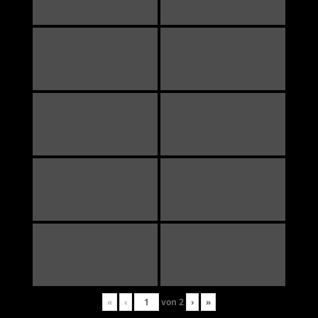
«
‹
von
2
›
»