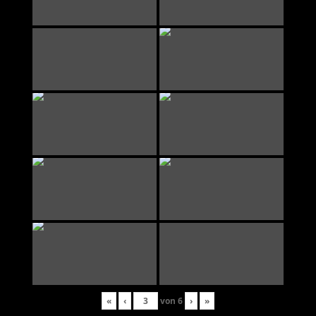
«
‹
von
6
›
»