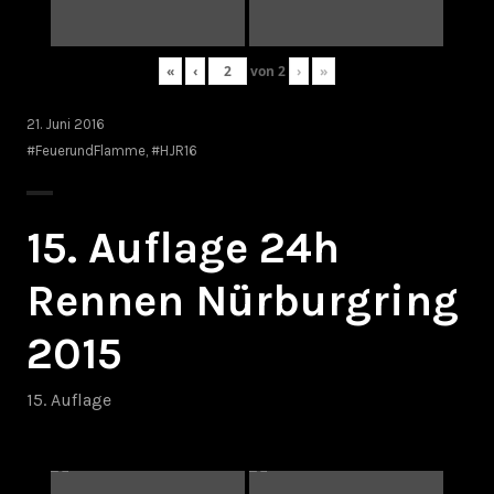
«
‹
von
2
›
»
21. Juni 2016
#FeuerundFlamme
,
#HJR16
15. Auflage 24h
Rennen Nürburgring
2015
15. Auflage