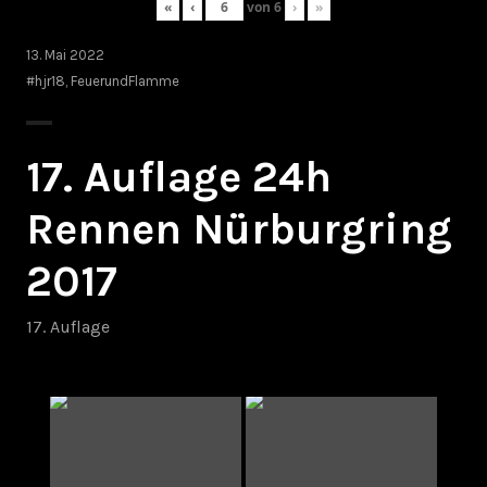
«
‹
von
6
›
»
13. Mai 2022
#hjr18
,
FeuerundFlamme
17. Auflage 24h
Rennen Nürburgring
2017
17. Auflage