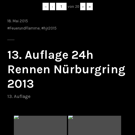
«
‹
von
20
›
»
18. Mai 2015
#FeuerundFlamme
,
#hjr2015
13. Auflage 24h
Rennen Nürburgring
2013
13. Auflage