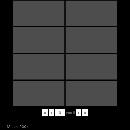
«
‹
von
5
›
»
12. Juni 2004