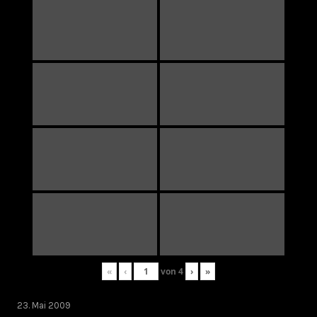
«
‹
von
4
›
»
23. Mai 2009