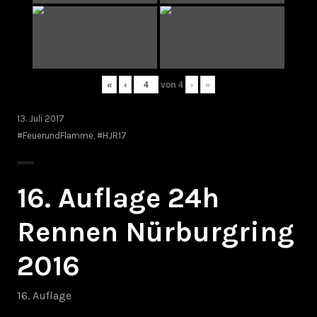
«
‹
von
4
›
»
13. Juli 2017
#FeuerundFlamme
,
#HJR17
16. Auflage 24h
Rennen Nürburgring
2016
16. Auflage