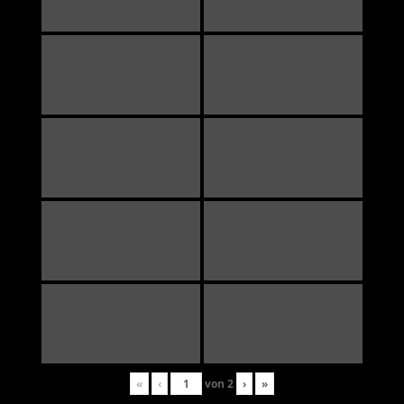
«
‹
von
2
›
»