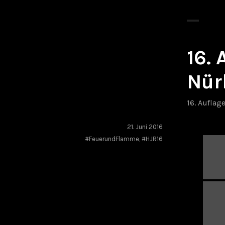
16.
Nür
16. Auflag
21. Juni 2016
#FeuerundFlamme
,
#HJR16