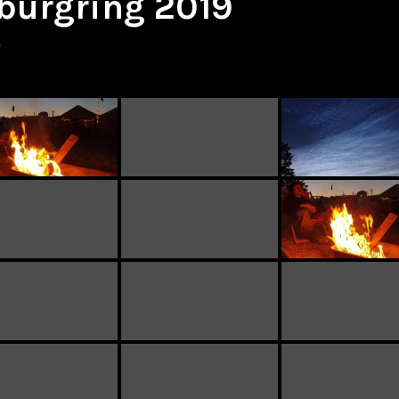
burgring 2019
e