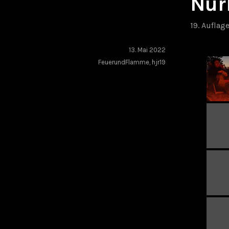
Nür
19. Auflag
13. Mai 2022
FeuerundFlamme
,
hjr19