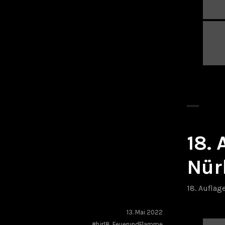
18.
Nür
18. Auflag
13. Mai 2022
#hjr18
,
FeuerundFlamme