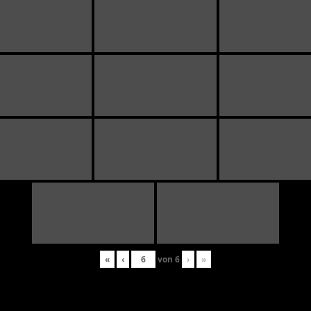
«
‹
von
6
›
»