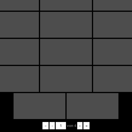
«
‹
von
4
›
»