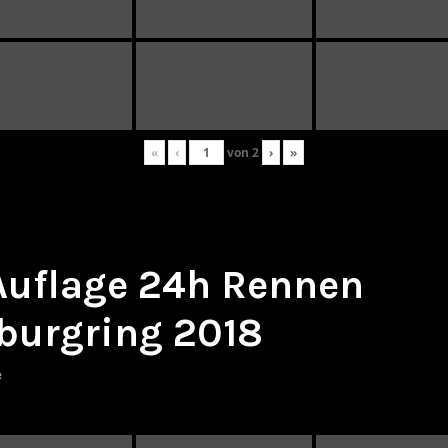
«
‹
von
2
›
»
 Auflage 24h Rennen
burgring 2018
e