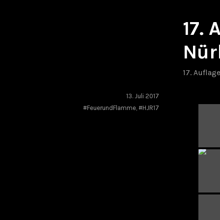
17.
Nür
17. Auflag
13. Juli 2017
#FeuerundFlamme
,
#HJR17