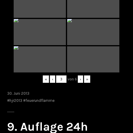
«
‹
von
6
›
»
30. Juni 2013
#hjr2013 #feuerundflamme
9. Auflage 24h