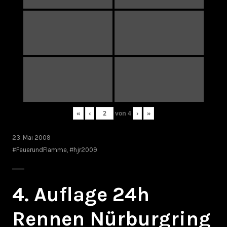
«
‹
von
4
›
»
23. Mai 2009
#FeuerundFlamme
,
#hjr2009
4. Auflage 24h
Rennen Nürburgring