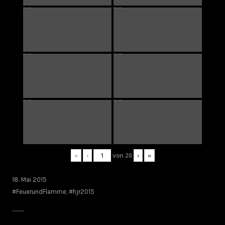
«
‹
von
20
›
»
18. Mai 2015
#FeuerundFlamme
,
#hjr2015