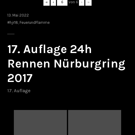
«
‹
von
6
›
»
13. Mai 2022
#hjr18
,
FeuerundFlamme
17. Auflage 24h
Rennen Nürburgring
2017
17. Auflage