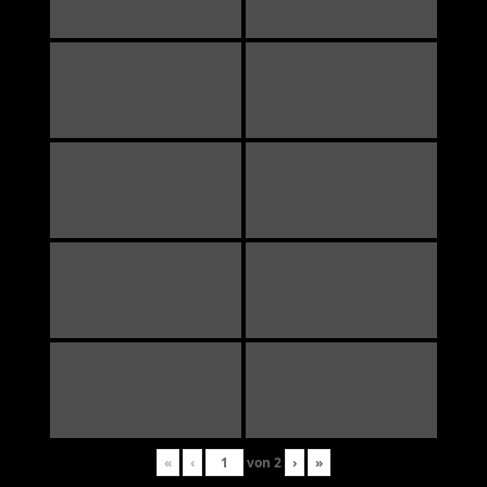
«
‹
von
2
›
»