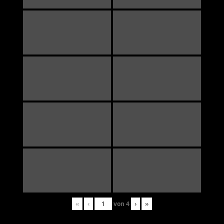
«
‹
von
4
›
»