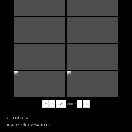
«
‹
von
2
›
»
21. Juni 2016
#FeuerundFlamme
,
#HJR16