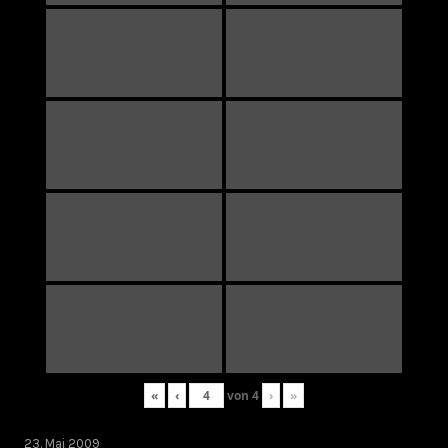
«
‹
von
4
›
»
23. Mai 2009