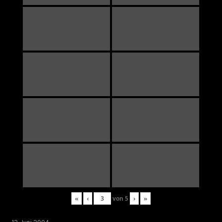
«
‹
von
5
›
»