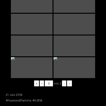
«
‹
von
2
›
»
21. Juni 2016
#FeuerundFlamme
,
#HJR16