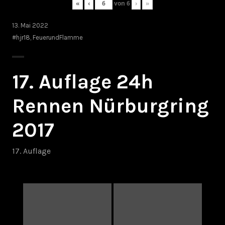
«
‹
von
6
›
»
13. Mai 2022
#hjr18
,
FeuerundFlamme
17. Auflage 24h
Rennen Nürburgring
2017
17. Auflage