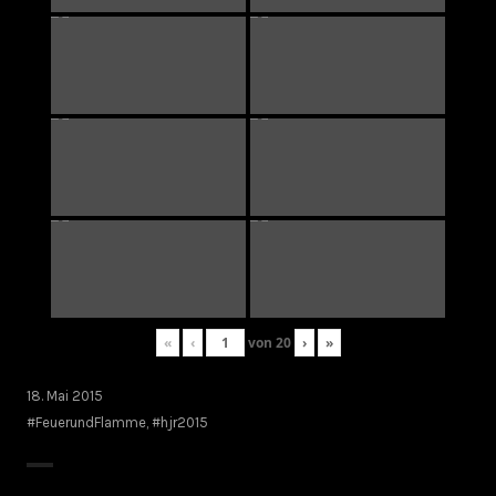
«
‹
von
20
›
»
18. Mai 2015
#FeuerundFlamme
,
#hjr2015