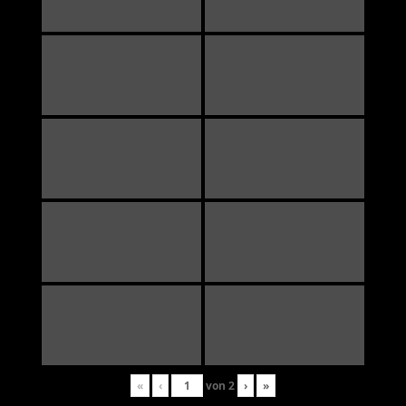
«
‹
von
2
›
»