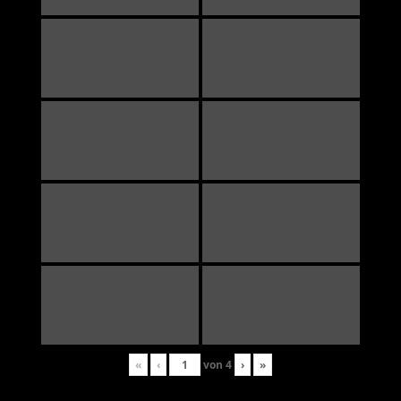
«
‹
von
4
›
»