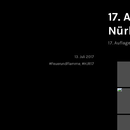
17.
Nür
17. Auflag
13. Juli 2017
#FeuerundFlamme
,
#HJR17