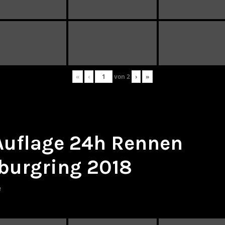
«
‹
von
2
›
»
 Auflage 24h Rennen
burgring 2018
e