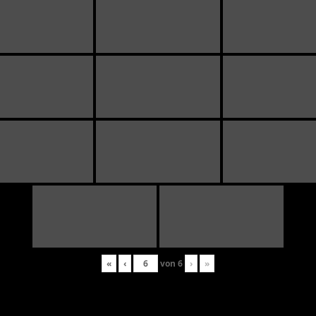
«
‹
von
6
›
»