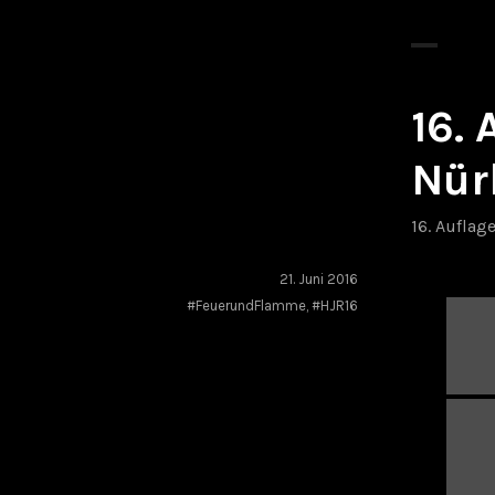
16.
Nür
16. Auflag
21. Juni 2016
#FeuerundFlamme
,
#HJR16