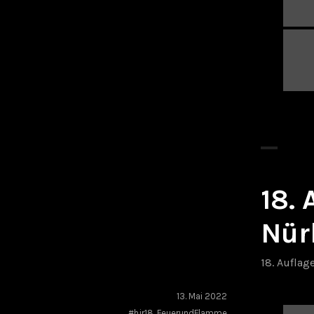
18.
Nür
18. Auflag
13. Mai 2022
#hjr18
,
FeuerundFlamme