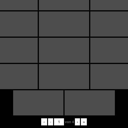
«
‹
von
4
›
»