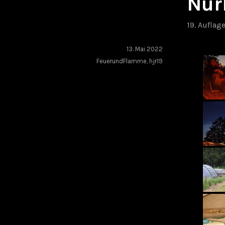
Nür
19. Auflag
13. Mai 2022
FeuerundFlamme
,
hjr19