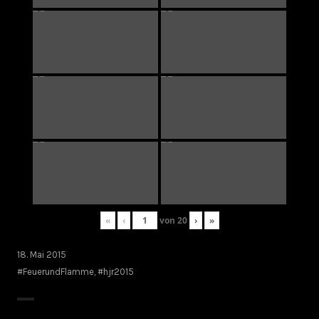
«
‹
von
20
›
»
18. Mai 2015
#FeuerundFlamme
,
#hjr2015