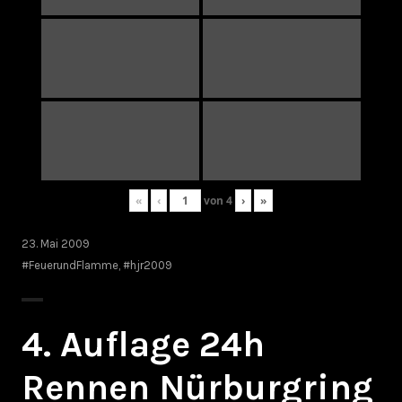
«
‹
von
4
›
»
23. Mai 2009
#FeuerundFlamme
,
#hjr2009
4. Auflage 24h
Rennen Nürburgring