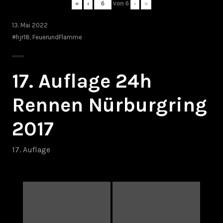
«
‹
von
6
›
»
13. Mai 2022
#hjr18
,
FeuerundFlamme
17. Auflage 24h
Rennen Nürburgring
2017
17. Auflage