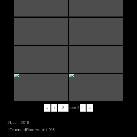
«
‹
von
2
›
»
21. Juni 2016
#FeuerundFlamme
,
#HJR16