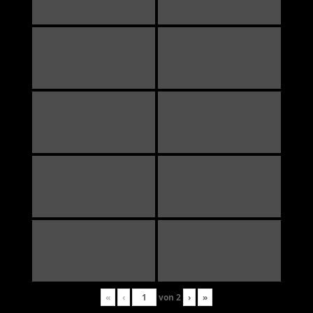
«
‹
von
2
›
»