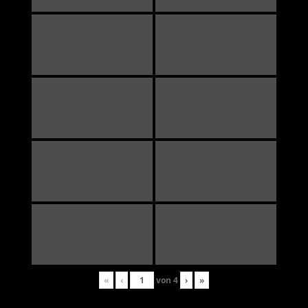
«
‹
von
4
›
»