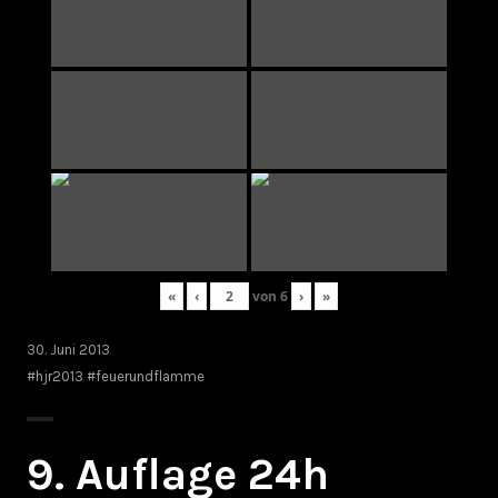
«
‹
von
6
›
»
30. Juni 2013
#hjr2013 #feuerundflamme
9. Auflage 24h