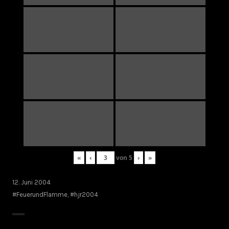
«
‹
von
5
›
»
12. Juni 2004
#FeuerundFlamme
,
#hjr2004