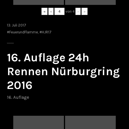
«
‹
von
4
›
»
13. Juli 2017
#FeuerundFlamme
,
#HJR17
16. Auflage 24h
Rennen Nürburgring
2016
16. Auflage