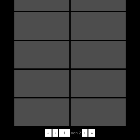
«
‹
von
2
›
»