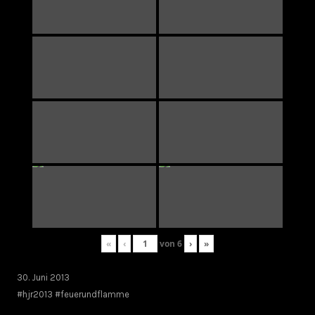
«
‹
von
6
›
»
30. Juni 2013
#hjr2013 #feuerundflamme