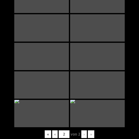
«
‹
von
2
›
»