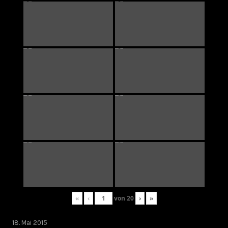
«
‹
von
20
›
»
18. Mai 2015