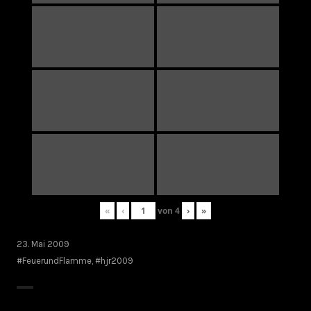
«
‹
von
4
›
»
23. Mai 2009
#FeuerundFlamme
,
#hjr2009