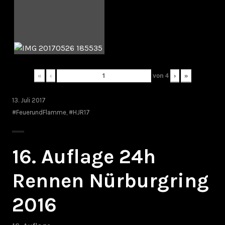
«
‹
von
4
›
»
13. Juli 2017
#FeuerundFlamme
,
#HJR17
16. Auflage 24h
Rennen Nürburgring
2016