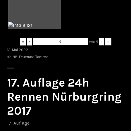
«
‹
von
6
›
»
13. Mai 2022
#hjr18
,
FeuerundFlamme
17. Auflage 24h
Rennen Nürburgring
2017
17. Auflage