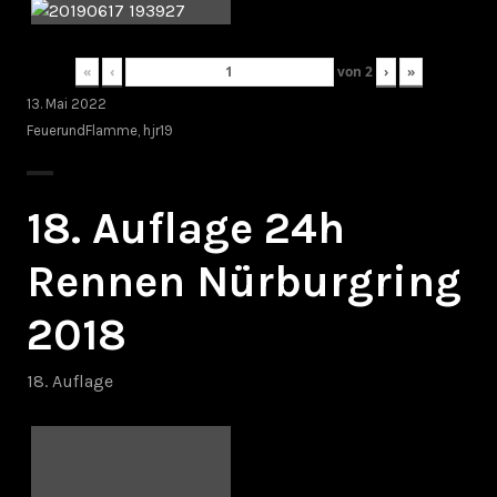
«
‹
von
2
›
»
13. Mai 2022
FeuerundFlamme
,
hjr19
18. Auflage 24h
Rennen Nürburgring
2018
18. Auflage