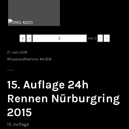
«
‹
von
2
›
»
21. Juni 2016
#FeuerundFlamme
,
#HJR16
15. Auflage 24h
Rennen Nürburgring
2015
15. Auflage