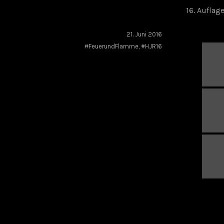
16. Auflag
21. Juni 2016
#FeuerundFlamme
,
#HJR16