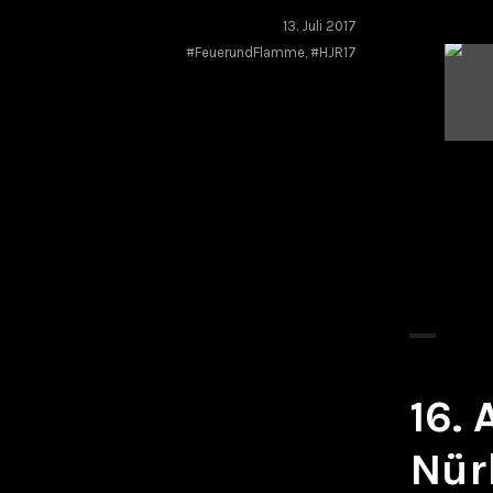
13. Juli 2017
#FeuerundFlamme
,
#HJR17
16.
Nür