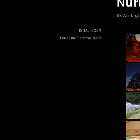
Nür
19. Auflag
13. Mai 2022
FeuerundFlamme
,
hjr19