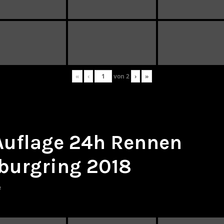
«
‹
von
2
›
»
 Auflage 24h Rennen
burgring 2018
e