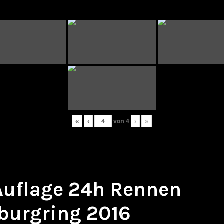
«
‹
von
4
›
»
 Auflage 24h Rennen
burgring 2016