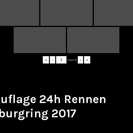
«
‹
von
6
›
»
 Auflage 24h Rennen
burgring 2017
e