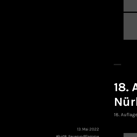
18.
Nür
18. Auflag
13. Mai 2022
#hjr18
,
FeuerundFlamme