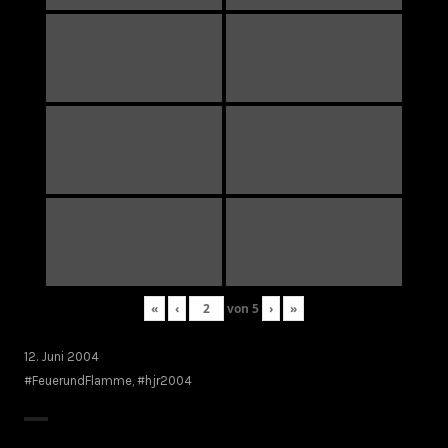
«
‹
von
5
›
»
12. Juni 2004
#FeuerundFlamme
,
#hjr2004