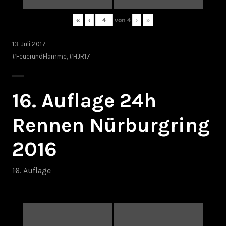
«
‹
von
4
›
»
13. Juli 2017
#FeuerundFlamme
,
#HJR17
16. Auflage 24h
Rennen Nürburgring
2016
16. Auflage