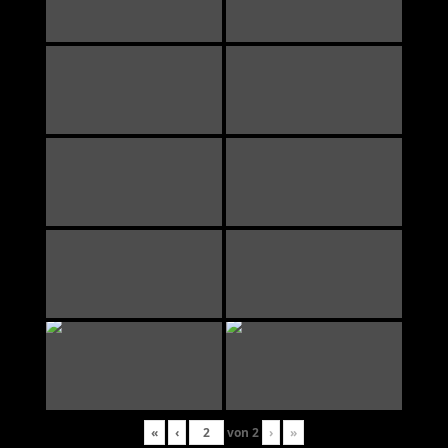
«
‹
von
2
›
»