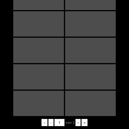
«
‹
von
2
›
»