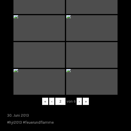
«
‹
von
6
›
»
30. Juni 2013
#hjr2013 #feuerundflamme