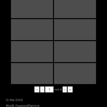
«
‹
von
6
›
»
13. Mai 2022
#hjr18
,
FeuerundFlamme