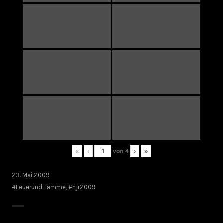
«
‹
von
4
›
»
23. Mai 2009
#FeuerundFlamme
,
#hjr2009