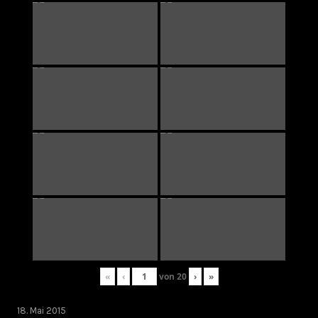
«
‹
von
20
›
»
18. Mai 2015