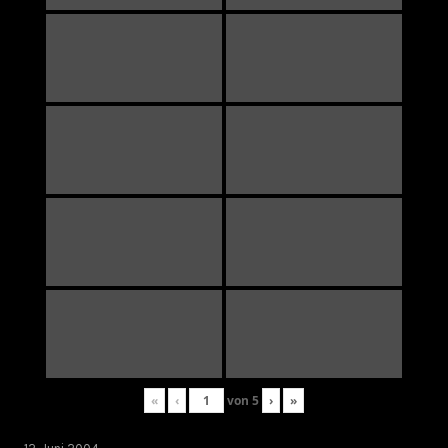
«
‹
von
5
›
»