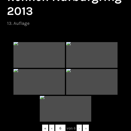
2013
13. Auflage
«
‹
von
6
›
»