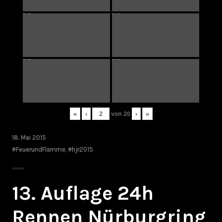
«
‹
von
20
›
»
18. Mai 2015
#FeuerundFlamme
,
#hjr2015
13. Auflage 24h
Rennen Nürburgring