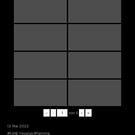
«
‹
von
6
›
»
13. Mai 2022
#hjr18
,
FeuerundFlamme