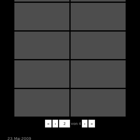
«
‹
von
4
›
»
23. Mai 2009