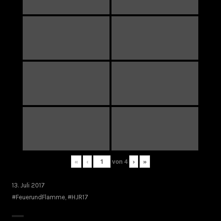
«
‹
von
4
›
»
13. Juli 2017
#FeuerundFlamme
,
#HJR17