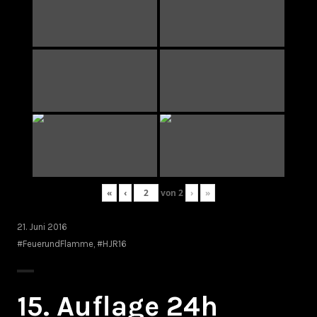
«
‹
von
2
›
»
21. Juni 2016
#FeuerundFlamme
,
#HJR16
15. Auflage 24h