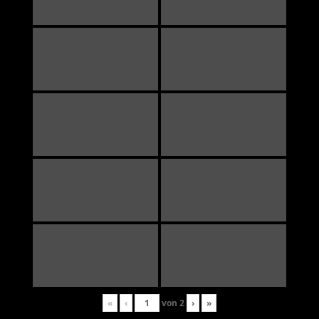
«
‹
von
2
›
»