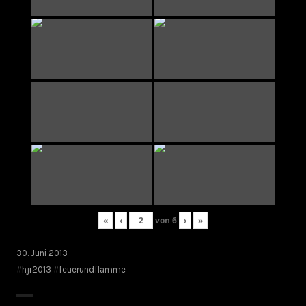
«
‹
von
6
›
»
30. Juni 2013
#hjr2013 #feuerundflamme