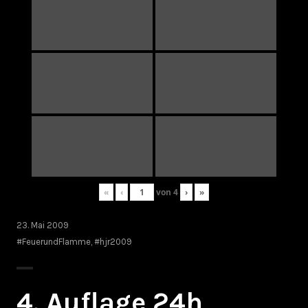
«
‹
von
4
›
»
23. Mai 2009
#FeuerundFlamme
,
#hjr2009
4. Auflage 24h