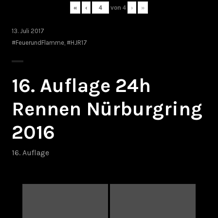
«
‹
von
4
›
»
13. Juli 2017
#FeuerundFlamme
,
#HJR17
16. Auflage 24h
Rennen Nürburgring
2016
16. Auflage