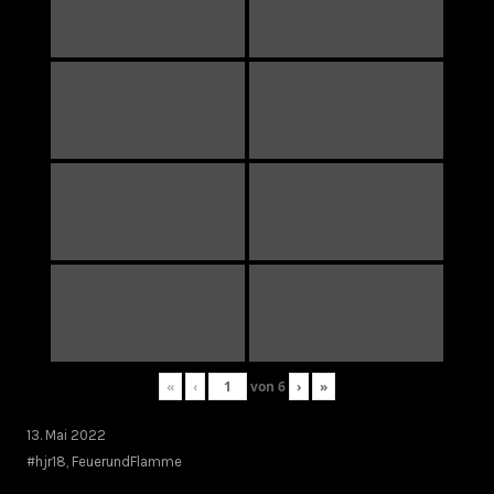
«
‹
von
6
›
»
13. Mai 2022
#hjr18
,
FeuerundFlamme