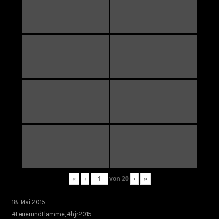
«
‹
von
20
›
»
18. Mai 2015
#FeuerundFlamme
,
#hjr2015