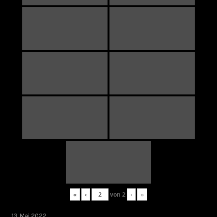
«
‹
von
2
›
»
13. Mai 2022