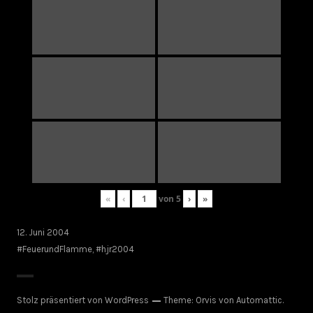
«
‹
von
5
›
»
12. Juni 2004
#FeuerundFlamme
,
#hjr2004
Stolz präsentiert von WordPress
Theme: Orvis von
Automattic
.