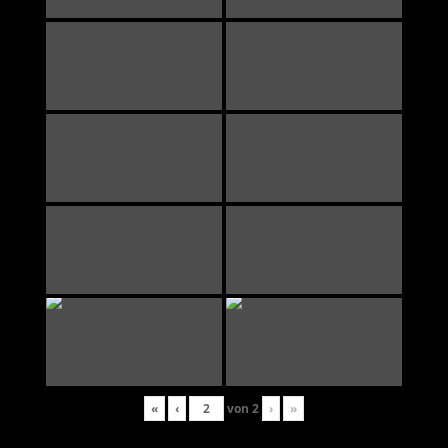
«
‹
von
2
›
»