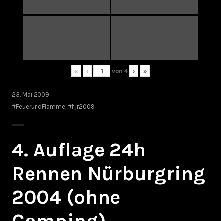
«
‹
von
4
›
»
23. Mai 2009
#FeuerundFlamme
,
#hjr2009
4. Auflage 24h
Rennen Nürburgring
2004 (ohne
Camping)