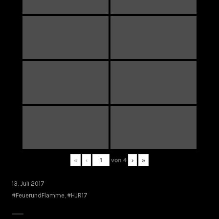
«
‹
von
4
›
»
13. Juli 2017
#FeuerundFlamme
,
#HJR17