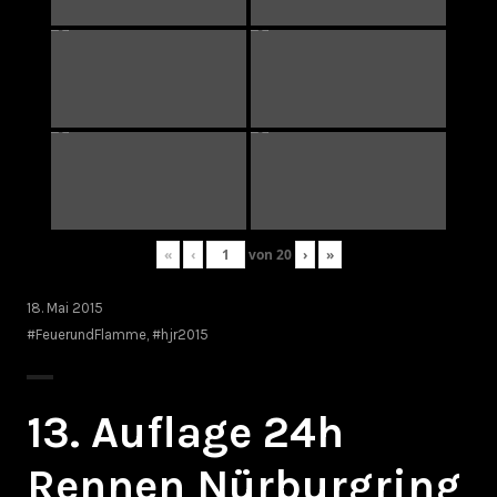
«
‹
von
20
›
»
18. Mai 2015
#FeuerundFlamme
,
#hjr2015
13. Auflage 24h
Rennen Nürburgring