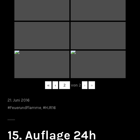
«
‹
von
2
›
»
21. Juni 2016
#FeuerundFlamme
,
#HJR16
15. Auflage 24h