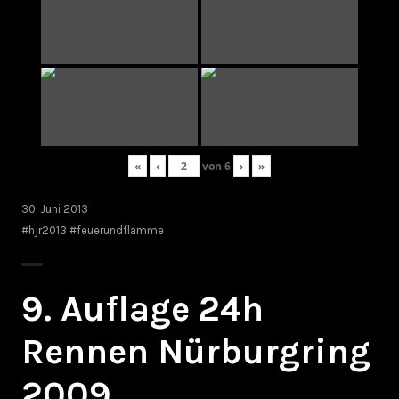
«
‹
von
6
›
»
30. Juni 2013
#hjr2013 #feuerundflamme
9. Auflage 24h
Rennen Nürburgring
2009