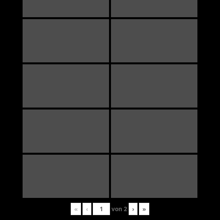
«
‹
von
2
›
»