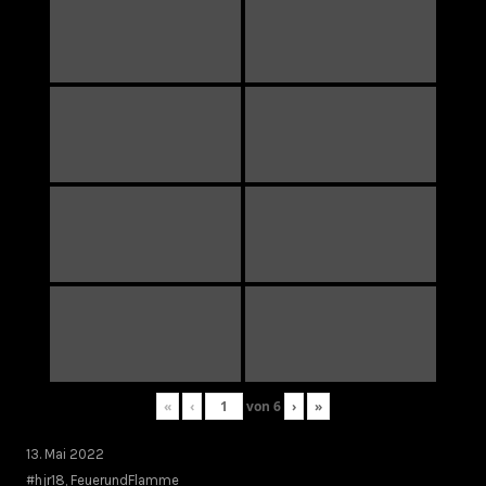
«
‹
von
6
›
»
13. Mai 2022
#hjr18
,
FeuerundFlamme