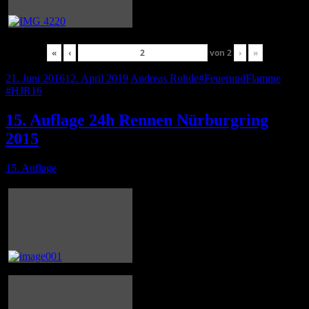
«
‹
von
2
›
»
21. Juni 2016
12. April 2019
Andreas Rohde
#FeuerundFlamme
,
#HJR16
15. Auflage 24h Rennen Nürburgring
2015
15. Auflage