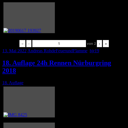
«
‹
von
2
›
»
13. Mai 2022
Andreas Rohde
FeuerundFlamme
,
hjr19
18. Auflage 24h Rennen Nürburgring
2018
18. Auflage