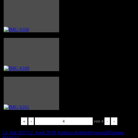
«
‹
von
4
›
»
13. Juli 2017
12. April 2019
Andreas Rohde
#FeuerundFlamme
,