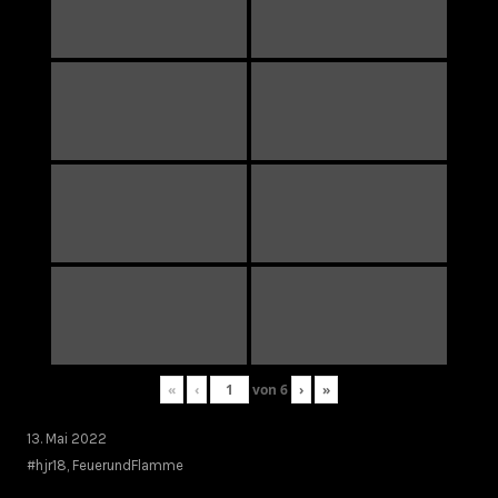
«
‹
von
6
›
»
13. Mai 2022
#hjr18
,
FeuerundFlamme