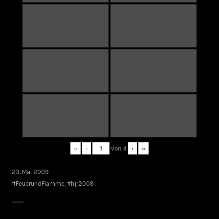
«
‹
von
4
›
»
23. Mai 2009
#FeuerundFlamme
,
#hjr2009