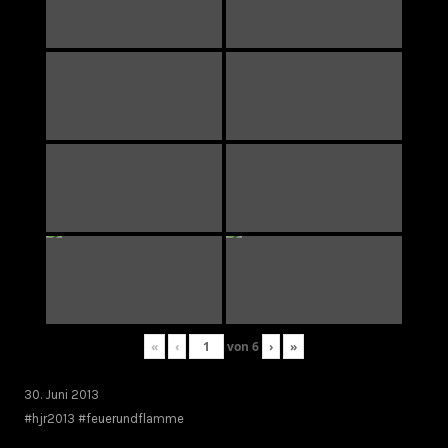
«
‹
von
6
›
»
30. Juni 2013
#hjr2013 #feuerundflamme