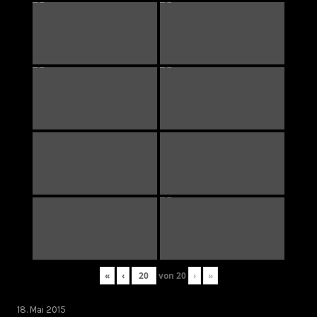
«
‹
von
20
›
»
18. Mai 2015