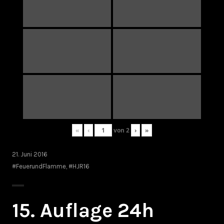
«
‹
von
2
›
»
21. Juni 2016
#FeuerundFlamme
,
#HJR16
15. Auflage 24h