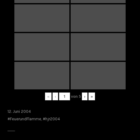
«
‹
von
5
›
»
12. Juni 2004
#FeuerundFlamme
,
#hjr2004