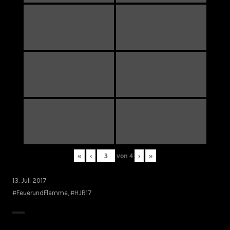
«
‹
von
4
›
»
13. Juli 2017
#FeuerundFlamme
,
#HJR17