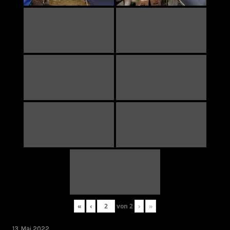
«
‹
von
2
›
»
13. Mai 2022