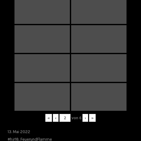
«
‹
von
6
›
»
13. Mai 2022
#hjr18
,
FeuerundFlamme