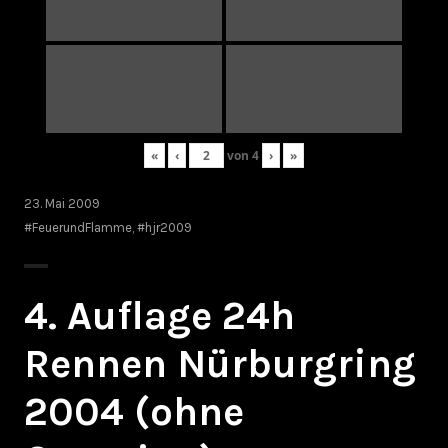
«
‹
von
4
›
»
23. Mai 2009
#FeuerundFlamme
,
#hjr2009
4. Auflage 24h
Rennen Nürburgring
2004 (ohne