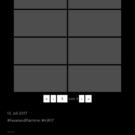
«
‹
von
4
›
»
13. Juli 2017
#FeuerundFlamme
,
#HJR17