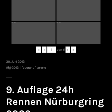
«
‹
von
6
›
»
30. Juni 2013
#hjr2013 #feuerundflamme
9. Auflage 24h
Rennen Nürburgring