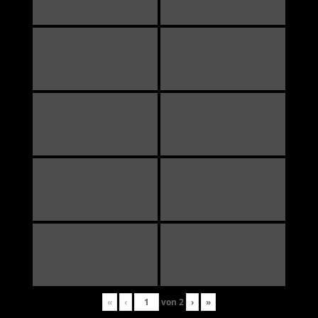
«
‹
von
2
›
»