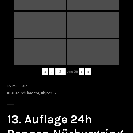
«
‹
von
20
›
»
18. Mai 2015
#FeuerundFlamme
,
#hjr2015
13. Auflage 24h