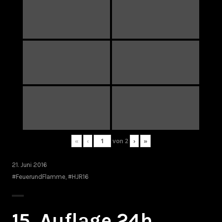
«
‹
von
2
›
»
21. Juni 2016
#FeuerundFlamme
,
#HJR16
15. Auflage 24h