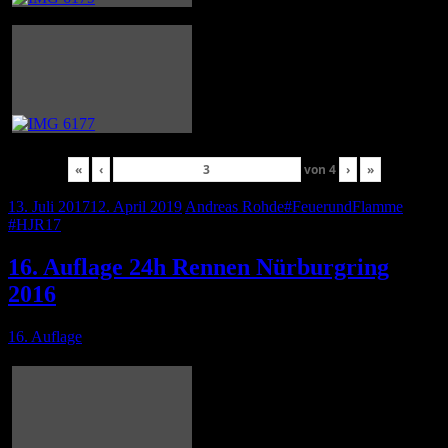
«
‹
von
4
›
»
13. Juli 2017
12. April 2019
Andreas Rohde
#FeuerundFlamme
,
#HJR17
16. Auflage 24h Rennen Nürburgring
2016
16. Auflage