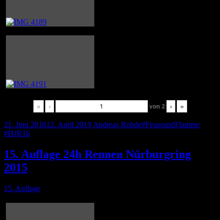
«
‹
von
2
›
»
21. Juni 2016
12. April 2019
Andreas Rohde
#FeuerundFlamme
,
#HJR16
15. Auflage 24h Rennen Nürburgring
2015
15. Auflage