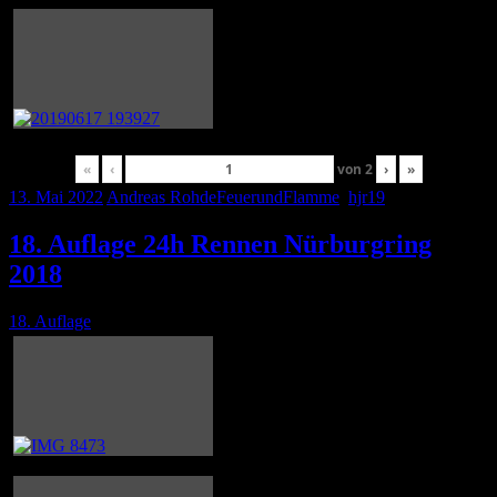
«
‹
von
2
›
»
13. Mai 2022
Andreas Rohde
FeuerundFlamme
,
hjr19
18. Auflage 24h Rennen Nürburgring
2018
18. Auflage